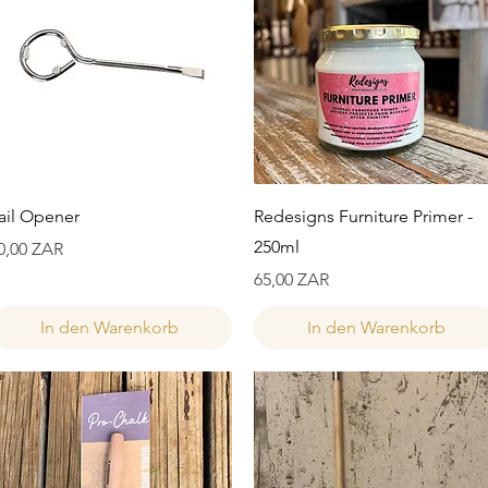
Schnellansicht
Schnellansicht
ail Opener
Redesigns Furniture Primer -
250ml
reis
0,00 ZAR
Preis
65,00 ZAR
In den Warenkorb
In den Warenkorb