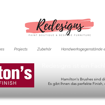
ces
Projects
Zubehör
Handwerksgegenstände e
Redesigns ist ein Fac
Hamilton's Brushes sind 
Es gibt Ihnen das perfekte Finish