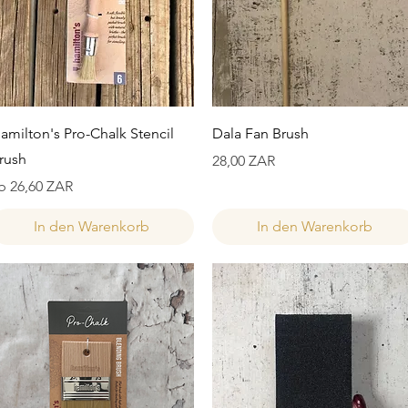
Schnellansicht
Schnellansicht
amilton's Pro-Chalk Stencil
Dala Fan Brush
rush
Preis
28,00 ZAR
ale-Preis
b
26,60 ZAR
In den Warenkorb
In den Warenkorb