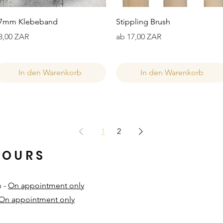
Schnellansicht
Schnellansicht
7mm Klebeband
Stippling Brush
reis
Sale-Preis
8,00 ZAR
ab
17,00 ZAR
In den Warenkorb
In den Warenkorb
1
2
HOURS
m -
On appointment only
On appointment only
​