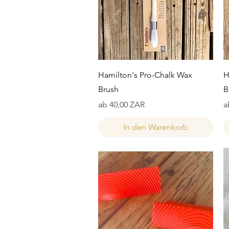
Schnellansicht
Hamilton's Pro-Chalk Wax
H
Brush
B
Sale-Preis
S
ab
40,00 ZAR
a
In den Warenkorb