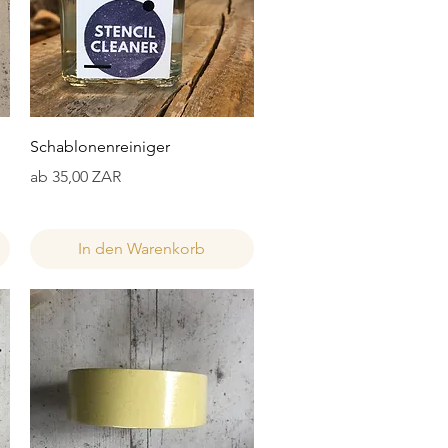
Schnellansicht
Schablonenreiniger
Sale-Preis
ab
35,00 ZAR
In den Warenkorb