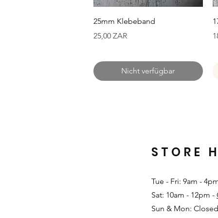
Schnellansicht
25mm Klebeband
1
Preis
P
25,00 ZAR
1
Nicht verfügbar
STORE 
Tue - Fri: 9am - 4p
Sat: 10am - 12pm -
Sun & Mon: Closed