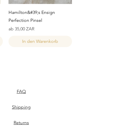
Schnellansicht
Hamilton&#39;s Ensign
Perfection Pinsel
Sale-Preis
ab
35,00 ZAR
In den Warenkorb
FAQ
Shipping
Returns