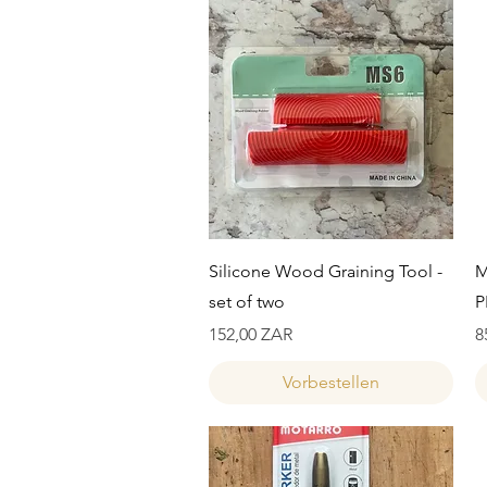
Schnellansicht
Silicone Wood Graining Tool -
M
set of two
P
Preis
P
152,00 ZAR
8
Vorbestellen