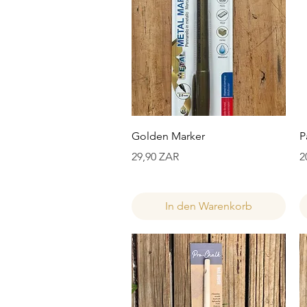
Schnellansicht
Golden Marker
P
Preis
P
29,90 ZAR
2
In den Warenkorb