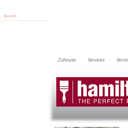
Zuhause
Services
Servi