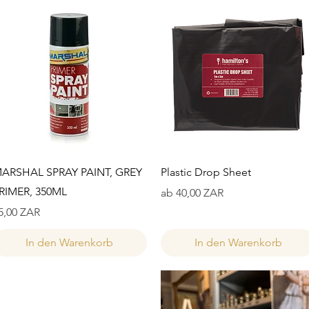
Schnellansicht
Schnellansicht
ARSHAL SPRAY PAINT, GREY
Plastic Drop Sheet
RIMER, 350ML
Sale-Preis
ab
40,00 ZAR
reis
5,00 ZAR
In den Warenkorb
In den Warenkorb