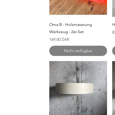
Schnellansicht
Oma B - Holzmaserung
H
Werkzeug - 2er-Set
P
8
Preis
169,00 ZAR
Nicht verfügbar