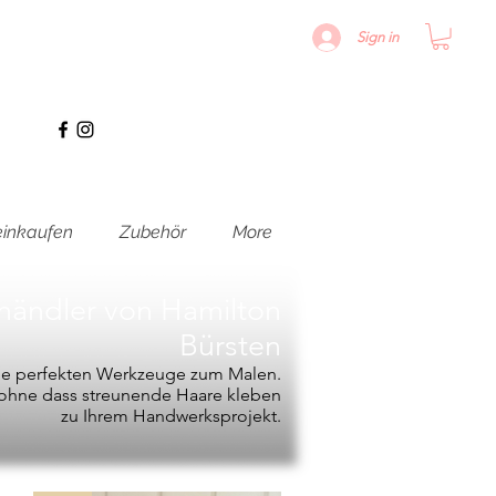
Sign in
inkaufen
Zubehör
More
hhändler von
Hamilton
Bürsten
die perfekten Werkzeuge zum Malen.
, ohne dass streunende Haare kleben
zu Ihrem Handwerksprojekt.