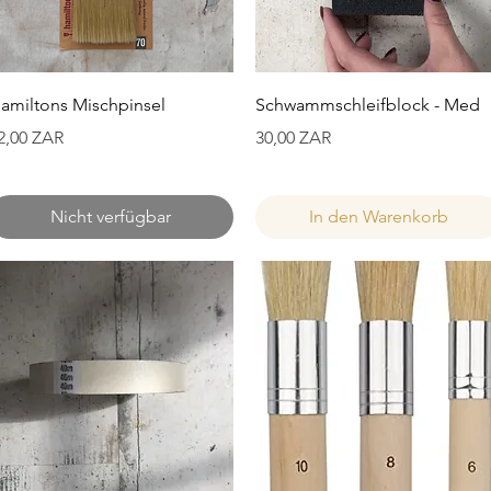
Schnellansicht
Schnellansicht
amiltons Mischpinsel
Schwammschleifblock - Med
reis
Preis
2,00 ZAR
30,00 ZAR
Nicht verfügbar
In den Warenkorb