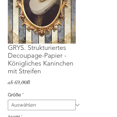
GRYS. Strukturiertes
Decoupage-Papier -
Königliches Kaninchen
mit Streifen
Sale-
ab
69,00R
Preis
Größe
*
Anzahl
*