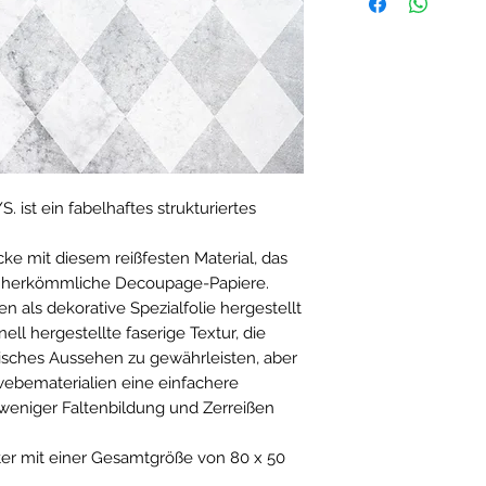
Textured Decoupage
of extreme heat dur
may be slight colour
 ist ein fabelhaftes strukturiertes
ke mit diesem reißfesten Material, das
als herkömmliche Decoupage-Papiere.
n als dekorative Spezialfolie hergestellt
ll hergestellte faserige Textur, die
isches Aussehen zu gewährleisten, aber
ebematerialien eine einfachere
 weniger Faltenbildung und Zerreißen
tter mit einer Gesamtgröße von 80 x 50