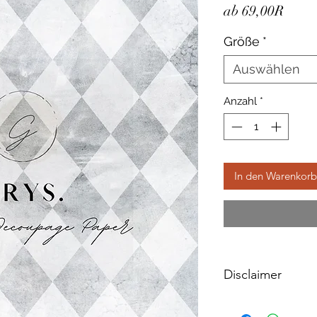
Sale-
ab
69,00R
Preis
Größe
*
Auswählen
Anzahl
*
In den Warenkorb
Disclaimer
Please note, due to