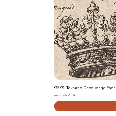
GRYS. Textured Decoupage Paper-
Sale-Preis
ab
25,00 ZAR