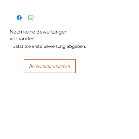
Please note, due to the nature of the
substance Grys Textured Decoupage
paper is printed on and the use of
extreme heat during the printing
Noch keine Bewertungen
process there may be slight colour and
vorhanden
size variations.
Jetzt die erste Bewertung abgeben.
Bewertung abgeben