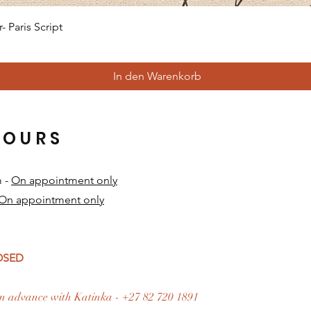
Schnellansicht
 Paris Script
In den Warenkorb
HOURS
m -
On appointment only
On appointment only
​
LOSED
n advance with Katinka - +27 82 720 1891