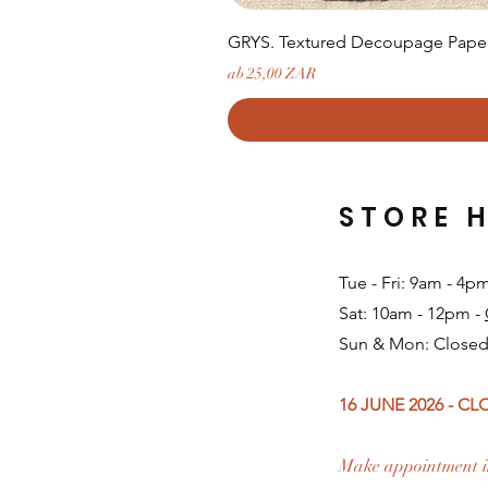
GRYS. Textured Decoupage Paper-
Sale-Preis
ab
25,00 ZAR
STORE 
Tue - Fri: 9am - 4p
Sat: 10am - 12pm -
Sun & Mon: Closed
16 JUNE 2026 - C
Make appointment i