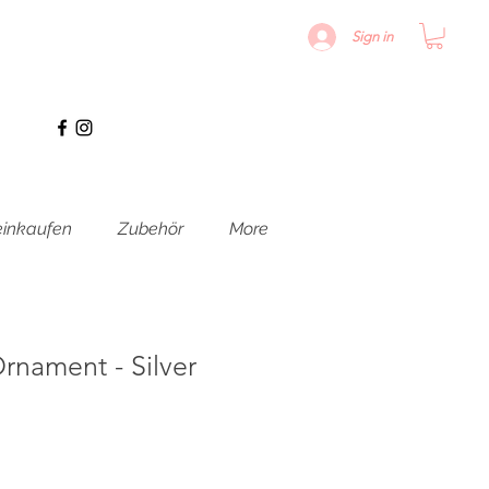
Sign in
inkaufen
Zubehör
More
rnament - Silver
s