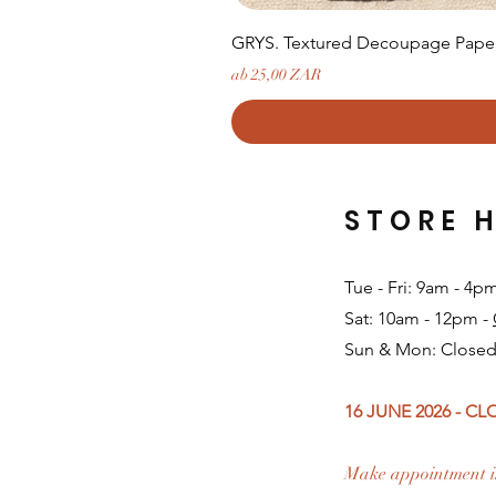
GRYS. Textured Decoupage Paper-
Sale-Preis
ab
25,00 ZAR
STORE 
Tue - Fri: 9am - 4p
Sat: 10am - 12pm -
Sun & Mon: Closed
16 JUNE 2026 - C
Make appointment i