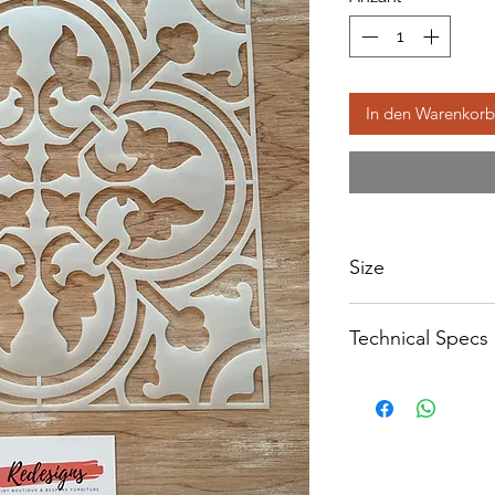
In den Warenkorb
Size
300 x 300mm - Repe
Technical Specs
250 micron Mylar