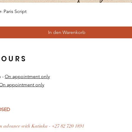
Schnellansicht
 Paris Script
In den Warenkorb
HOURS
m -
On appointment only
On appointment only
​
LOSED
n advance with Katinka - +27 82 720 1891