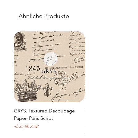
Ähnliche Produkte
GRYS. Textured Decoupage
GRYS. Textured Decou
Paper- Paris Script
Paper- Weathered medi
door and stone archway
Sale-Preis
ab
25,00 ZAR
Preis
379,50 ZAR