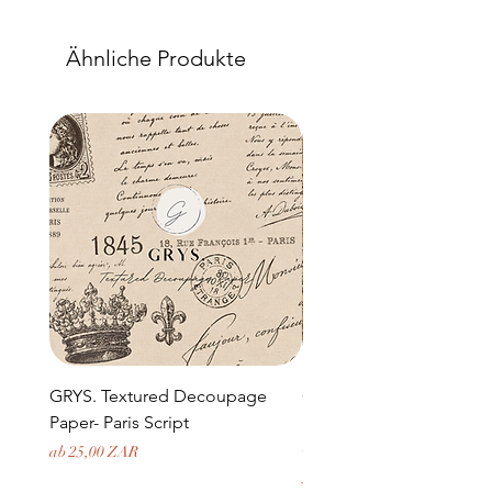
Ähnliche Produkte
GRYS. Textured Decoupage
GRYS. Textured Decou
Paper- Paris Script
Paper- Weathered medi
door and stone archway
Sale-Preis
ab
25,00 ZAR
Preis
379,50 ZAR