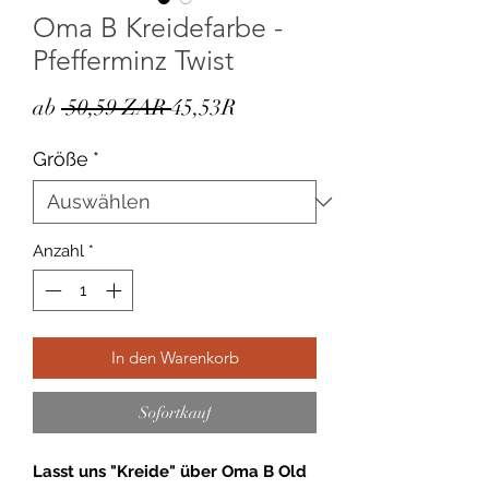
Oma B Kreidefarbe -
Pfefferminz Twist
Standardpreis
Sale-
ab
 50,59 ZAR 
45,53R
Preis
Größe
*
Anzahl
*
In den Warenkorb
Sofortkauf
Lasst uns "Kreide" über Oma B Old