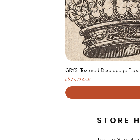
GRYS. Textured Decoupage Paper-
Sale-Preis
ab
25,00 ZAR
STORE 
Tue - Fri: 9am - 4p