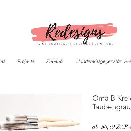
ces
Projects
Zubehör
Handwerksgegenstände e
Oma B Krei
Taubengrau
ab
 50,59 ZAR 