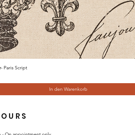
Schnellansicht
 Paris Script
In den Warenkorb
HOURS
m -
On appointment only