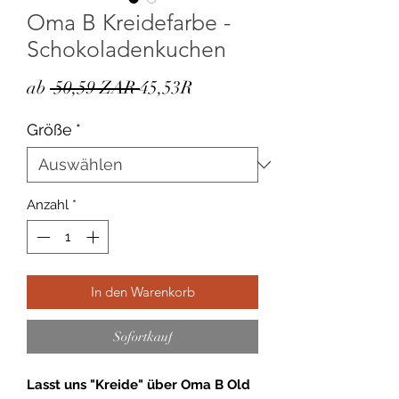
Oma B Kreidefarbe -
Schokoladenkuchen
Standardpreis
Sale-
ab
 50,59 ZAR 
45,53R
Preis
Größe
*
Anzahl
*
In den Warenkorb
Sofortkauf
Lasst uns "Kreide" über Oma B Old