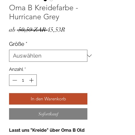
Oma B Kreidefarbe -
Hurricane Grey
Standardpreis
Sale-
ab
 50,59 ZAR 
45,53R
Preis
Größe
*
Anzahl
*
In den Warenkorb
Sofortkauf
Lasst uns "Kreide" über Oma B Old