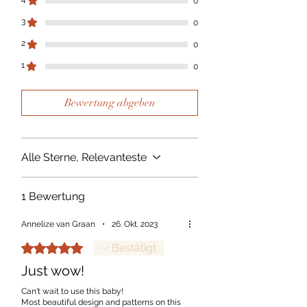
0
3
0
2
0
1
0
Bewertung abgeben
Alle Sterne, Relevanteste
1 Bewertung
Annelize van Graan
•
26. Okt. 2023
Mit 5 von 5 Sternen bewertet.
Bestätigt
Just wow!
Can't wait to use this baby!
Most beautiful design and patterns on this