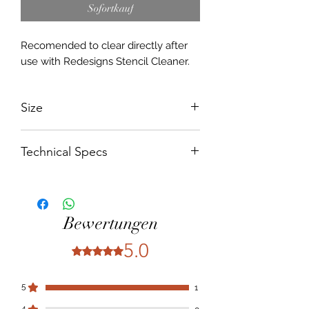
Sofortkauf
Recomended to clear directly after
use with Redesigns Stencil Cleaner.
Size
450 x 1200mm
Technical Specs
250 micron Mylar
Bewertungen
5.0
Mit 5 von 5 Sternen bewertet.
5
1
4