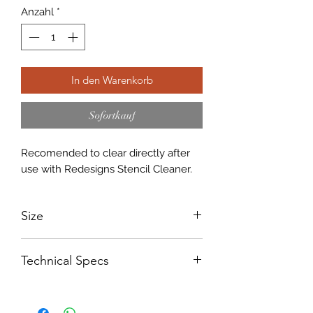
Anzahl
*
In den Warenkorb
Sofortkauf
Recomended to clear directly after
use with Redesigns Stencil Cleaner.
Size
A3 - 297 x 420mm
Technical Specs
250 micron Mylar