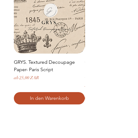
GRYS. Textured Decoupage
GRYS. Textured Decou
Paper- Paris Script
Paper- Weathered medi
door and stone archway
Sale-Preis
ab
25,00 ZAR
Preis
379,50 ZAR
In den Warenkorb
STORE HOURS