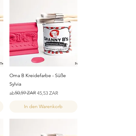
Schnellansicht
Oma B Kreidefarbe - Süße
Sylvia
Standardpreis
Sale-Preis
50,59 ZAR
ab
45,53 ZAR
In den Warenkorb