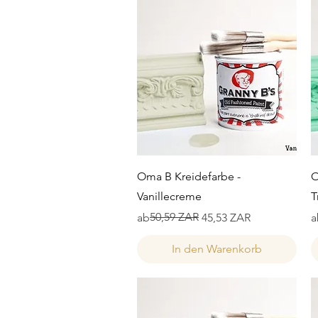
Schnellansicht
Oma B Kreidefarbe -
O
Vanillecreme
T
Standardpreis
Sale-Preis
50,59 ZAR
S
S
ab
45,53 ZAR
a
In den Warenkorb