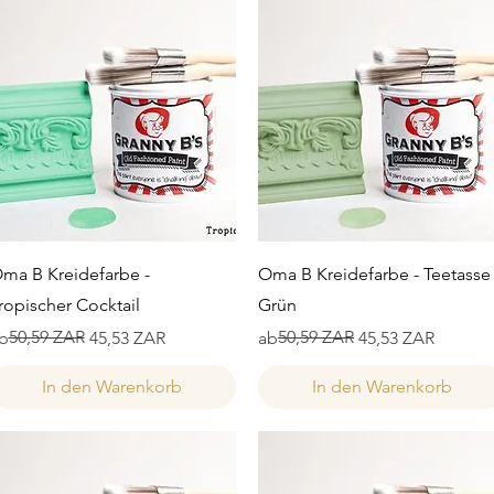
Schnellansicht
Schnellansicht
ma B Kreidefarbe -
Oma B Kreidefarbe - Teetasse
ropischer Cocktail
Grün
tandardpreis
ale-Preis
50,59 ZAR
Standardpreis
Sale-Preis
50,59 ZAR
b
45,53 ZAR
ab
45,53 ZAR
In den Warenkorb
In den Warenkorb