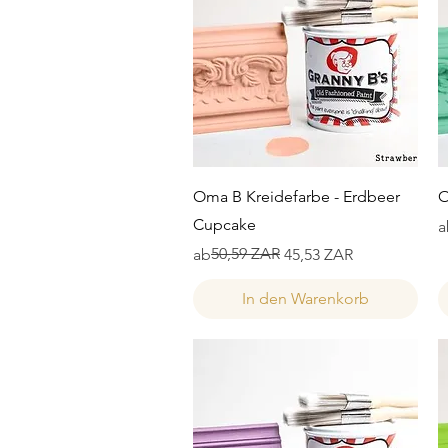
Schnellansicht
Oma B Kreidefarbe - Erdbeer
O
Cupcake
S
S
a
Standardpreis
Sale-Preis
50,59 ZAR
ab
45,53 ZAR
In den Warenkorb