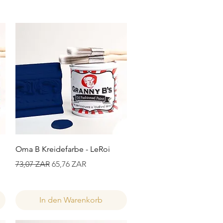
Schnellansicht
Oma B Kreidefarbe - LeRoi
Standardpreis
Sale-Preis
73,07 ZAR
65,76 ZAR
In den Warenkorb