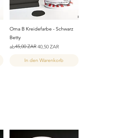
Schnellansicht
Oma B Kreidefarbe - Schwarz
Betty
Standardpreis
Sale-Preis
45,00 ZAR
ab
40,50 ZAR
In den Warenkorb