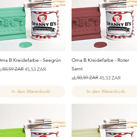
Schnellansicht
Schnellansicht
ma B Kreidefarbe - Seegrün
Oma B Kreidefarbe - Roter
Samt
tandardpreis
ale-Preis
50,59 ZAR
b
45,53 ZAR
Standardpreis
Sale-Preis
50,59 ZAR
ab
45,53 ZAR
In den Warenkorb
In den Warenkorb