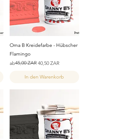
Schnellansicht
Oma B Kreidefarbe - Hübscher
Flamingo
Standardpreis
Sale-Preis
45,00 ZAR
ab
40,50 ZAR
In den Warenkorb