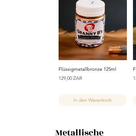
Schnellansicht
Flüssigmetallbronze 125ml
F
Preis
P
129,00 ZAR
1
In den Warenkorb
Metallische