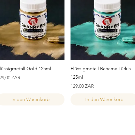
Schnellansicht
Schnellansicht
lüssigmetall Gold 125ml
Flüssigmetall Bahama Türkis
125ml
reis
29,00 ZAR
Preis
129,00 ZAR
In den Warenkorb
In den Warenkorb