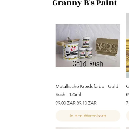
Granny B's Paint
Schnellansicht
Metallische Kreidefarbe - Gold
G
Rush - 125ml
(
Standardpreis
Sale-Preis
S
99,00 ZAR
89,10 ZAR
7
In den Warenkorb