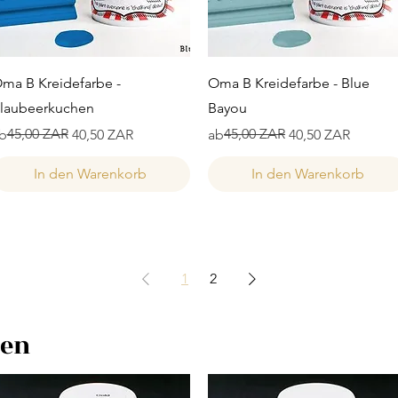
Schnellansicht
Schnellansicht
ma B Kreidefarbe -
Oma B Kreidefarbe - Blue
laubeerkuchen
Bayou
tandardpreis
ale-Preis
45,00 ZAR
Standardpreis
Sale-Preis
45,00 ZAR
b
40,50 ZAR
ab
40,50 ZAR
In den Warenkorb
In den Warenkorb
1
2
ben