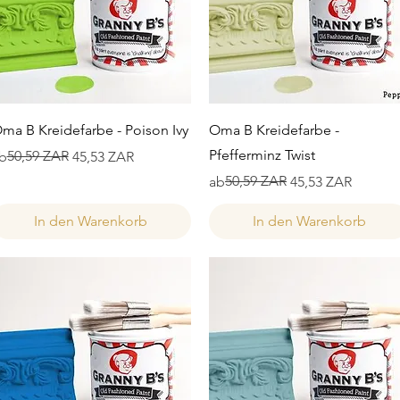
Schnellansicht
Schnellansicht
ma B Kreidefarbe - Poison Ivy
Oma B Kreidefarbe -
Pfefferminz Twist
tandardpreis
ale-Preis
50,59 ZAR
b
45,53 ZAR
Standardpreis
Sale-Preis
50,59 ZAR
ab
45,53 ZAR
In den Warenkorb
In den Warenkorb