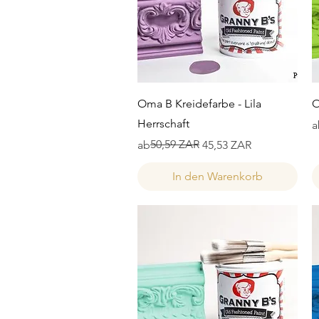
Schnellansicht
Oma B Kreidefarbe - Lila
O
Herrschaft
S
S
a
Standardpreis
Sale-Preis
50,59 ZAR
ab
45,53 ZAR
In den Warenkorb