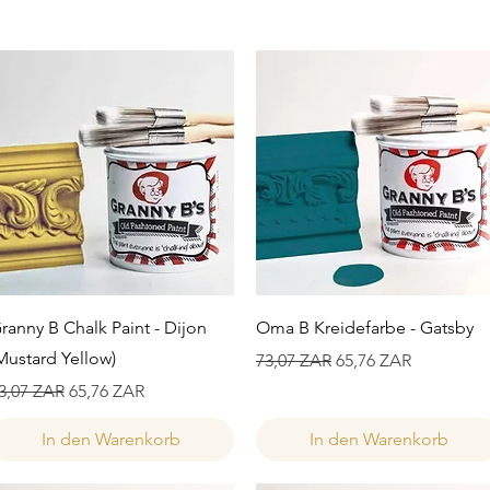
Schnellansicht
Schnellansicht
ranny B Chalk Paint - Dijon
Oma B Kreidefarbe - Gatsby
Mustard Yellow)
Standardpreis
Sale-Preis
73,07 ZAR
65,76 ZAR
tandardpreis
Sale-Preis
3,07 ZAR
65,76 ZAR
In den Warenkorb
In den Warenkorb