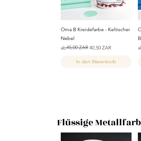
Schnellansicht
Oma B Kreidefarbe - Keltischer
O
Nebel
B
Standardpreis
Sale-Preis
45,00 ZAR
S
S
ab
40,50 ZAR
a
In den Warenkorb
Flüssige Metallfar