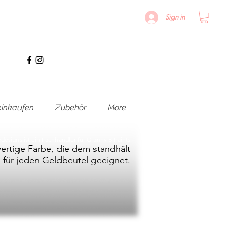
Sign in
inkaufen
Zubehör
More
designs ist ein Fachhändler für Granny B Paints
rtige Farbe, die dem standhält
, für jeden Geldbeutel geeignet.