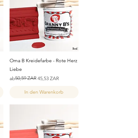
Schnellansicht
Oma B Kreidefarbe - Rote Herz
Liebe
Standardpreis
Sale-Preis
50,59 ZAR
ab
45,53 ZAR
In den Warenkorb