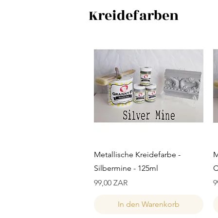
Kreidefarben
Schnellansicht
Metallische Kreidefarbe -
M
Silbermine - 125ml
C
Preis
P
99,00 ZAR
9
In den Warenkorb