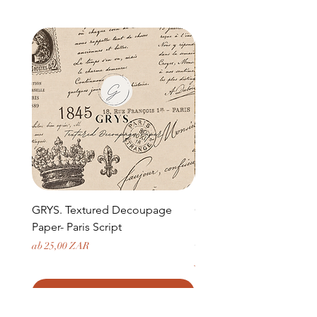
GRYS. Textured Decoupage
GRYS. Textured Decou
Paper- Paris Script
Paper- Weathered medi
door and stone archway
Sale-Preis
ab
25,00 ZAR
Preis
379,50 ZAR
In den Warenkorb