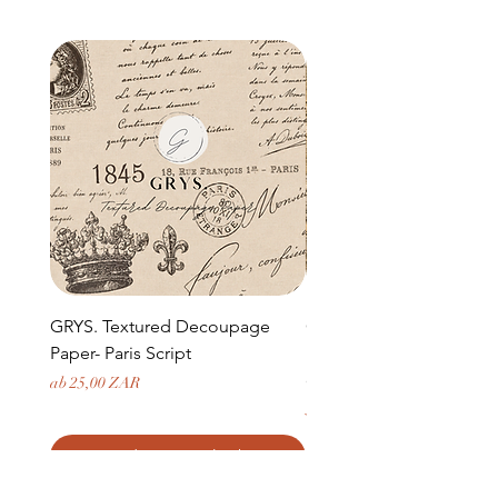
GRYS. Textured Decoupage
GRYS. Textured Decou
Paper- Paris Script
Paper- Weathered medi
door and stone archway
Sale-Preis
ab
25,00 ZAR
Preis
379,50 ZAR
In den Warenkorb