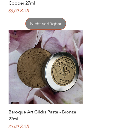
Copper 27ml
Preis
85,00 ZAR
Nicht verfügbar
Baroque Art Gildrs Paste - Bronze
27ml
Preis
85,00 ZAR