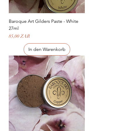
Baroque Art Gilders Paste - White
27ml
Preis
85,00 ZAR
In den Warenkorb