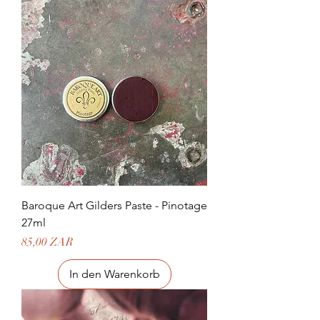
Baroque Art Gilders Paste - Pinotage
27ml
Preis
85,00 ZAR
In den Warenkorb