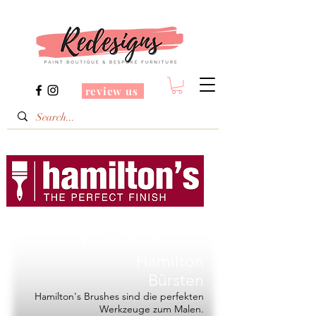
review us
Redesigns ist ein
Fachhändler von
Hamilton
Bürsten
Hamilton's Brushes sind die perfekten
Werkzeuge zum Malen.