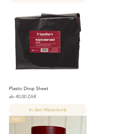
Plastic Drop Sheet
Sale-Preis
ab
40,00 ZAR
In den Warenkorb
NEU