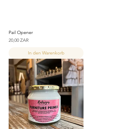
Pail Opener
Preis
20,00 ZAR
In den Warenkorb