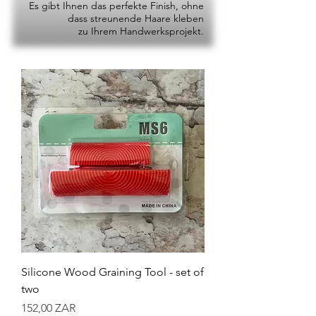
Es gibt Ihnen das perfekte Finish, ohne
dass streunende Haare kleben
zu Ihrem Handwerksprojekt.
Silicone Wood Graining Tool - set of
two
Preis
152,00 ZAR