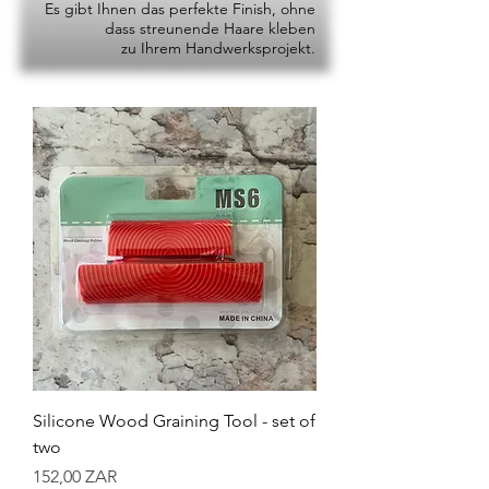
Es gibt Ihnen das perfekte Finish, ohne
dass streunende Haare kleben
zu Ihrem Handwerksprojekt.
Silicone Wood Graining Tool - set of
two
Preis
152,00 ZAR