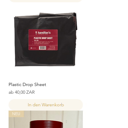
Plastic Drop Sheet
Sale-Preis
ab
40,00 ZAR
In den Warenkorb
NEU