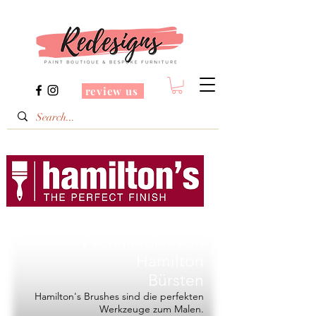
review us
Redesigns ist ein
Fachhändler von
Hamilton
Bürsten
Hamilton's Brushes sind die perfekten
Werkzeuge zum Malen.