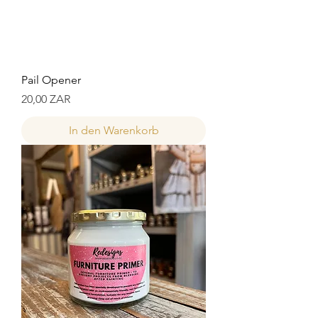
Pail Opener
Preis
20,00 ZAR
In den Warenkorb