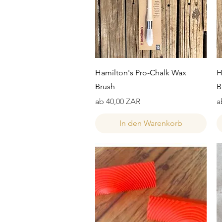
Schnellansicht
Hamilton's Pro-Chalk Wax
H
Brush
B
Sale-Preis
S
ab
40,00 ZAR
a
In den Warenkorb