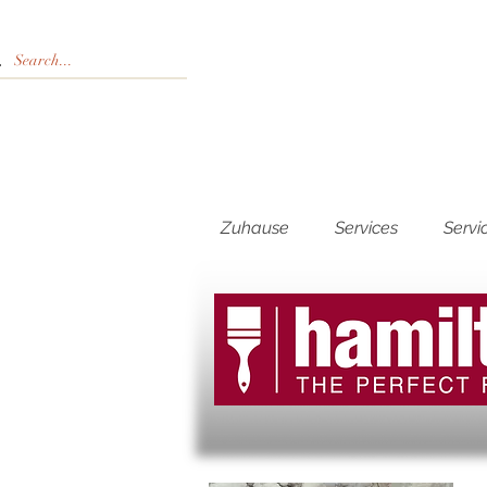
Zuhause
Services
Servi