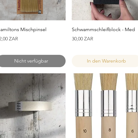
Schnellansicht
Schnellansicht
amiltons Mischpinsel
Schwammschleifblock - Med
reis
Preis
2,00 ZAR
30,00 ZAR
Nicht verfügbar
In den Warenkorb