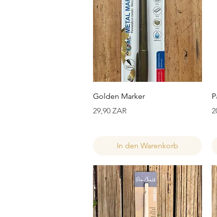
Schnellansicht
Golden Marker
P
Preis
P
29,90 ZAR
2
In den Warenkorb