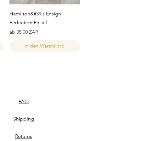
Schnellansicht
Hamilton&#39;s Ensign
Perfection Pinsel
Sale-Preis
ab
35,00 ZAR
In den Warenkorb
FAQ
Shipping
Returns