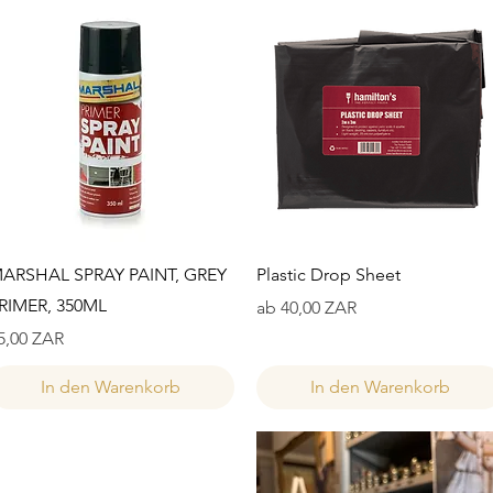
Schnellansicht
Schnellansicht
ARSHAL SPRAY PAINT, GREY
Plastic Drop Sheet
RIMER, 350ML
Sale-Preis
ab
40,00 ZAR
reis
5,00 ZAR
In den Warenkorb
In den Warenkorb