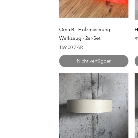
Schnellansicht
Oma B - Holzmaserung
H
Werkzeug - 2er-Set
P
8
Preis
169,00 ZAR
Nicht verfügbar