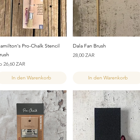
Schnellansicht
Schnellansicht
amilton's Pro-Chalk Stencil
Dala Fan Brush
rush
Preis
28,00 ZAR
ale-Preis
b
26,60 ZAR
In den Warenkorb
In den Warenkorb