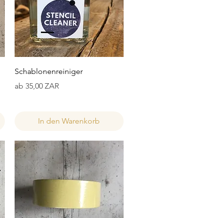
Schnellansicht
Schablonenreiniger
Sale-Preis
ab
35,00 ZAR
In den Warenkorb