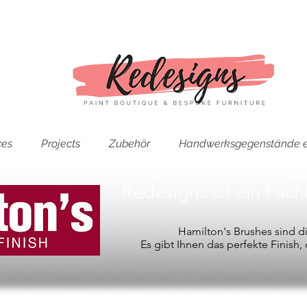
ces
Projects
Zubehör
Handwerksgegenstände e
Redesigns ist ein Fac
Hamilton's Brushes sind 
Es gibt Ihnen das perfekte Finish