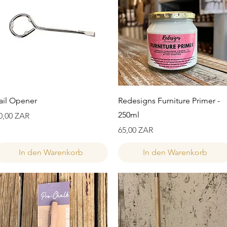
Schnellansicht
Schnellansicht
ail Opener
Redesigns Furniture Primer -
250ml
reis
0,00 ZAR
Preis
65,00 ZAR
In den Warenkorb
In den Warenkorb