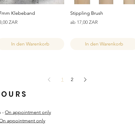
Schnellansicht
Schnellansicht
7mm Klebeband
Stippling Brush
reis
Sale-Preis
8,00 ZAR
ab
17,00 ZAR
In den Warenkorb
In den Warenkorb
1
2
HOURS
m -
On appointment only
On appointment only
​