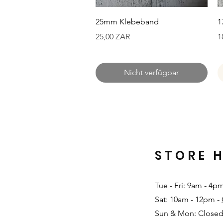
Schnellansicht
25mm Klebeband
1
Preis
P
25,00 ZAR
1
Nicht verfügbar
STORE 
Tue - Fri: 9am - 4p
Sat: 10am - 12pm -
Sun & Mon: Closed