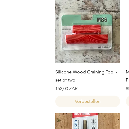
Schnellansicht
Silicone Wood Graining Tool -
M
set of two
P
Preis
P
152,00 ZAR
8
Vorbestellen