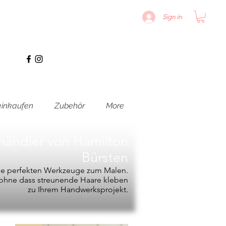
Sign in
inkaufen
Zubehör
More
hhändler von
Hamilton
Bürsten
die perfekten Werkzeuge zum Malen.
, ohne dass streunende Haare kleben
zu Ihrem Handwerksprojekt.