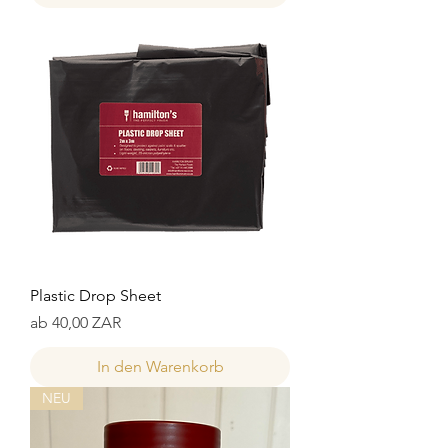
Plastic Drop Sheet
Sale-Preis
ab
40,00 ZAR
In den Warenkorb
NEU