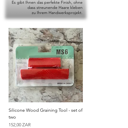
Es gibt Ihnen das perfekte Finish, ohne
dass streunende Haare kleben
zu Ihrem Handwerksprojekt.
Silicone Wood Graining Tool - set of
two
Preis
152,00 ZAR