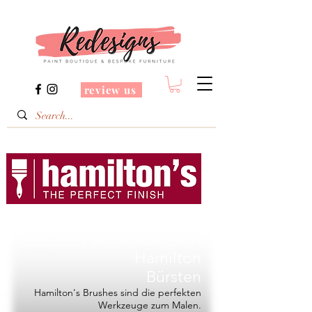
review us
Redesigns ist ein
Fachhändler von
Hamilton
Bürsten
Hamilton's Brushes sind die perfekten
Werkzeuge zum Malen.