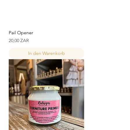
Pail Opener
Preis
20,00 ZAR
In den Warenkorb