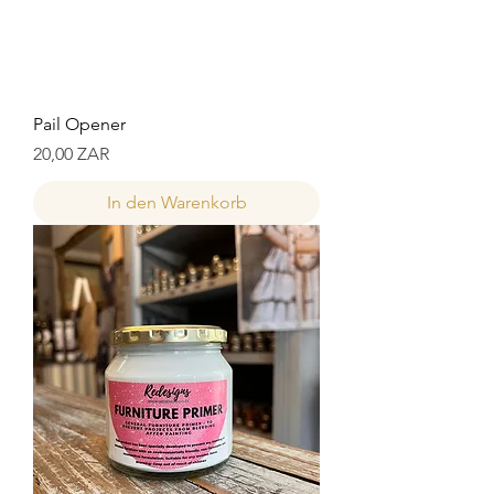
Pail Opener
Preis
20,00 ZAR
In den Warenkorb