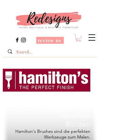
review us
Redesigns ist ein
Fachhändler von
Hamilton
Bürsten
Hamilton's Brushes sind die perfekten
Werkzeuge zum Malen.