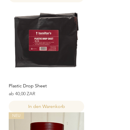
Plastic Drop Sheet
Sale-Preis
ab
40,00 ZAR
In den Warenkorb
NEU