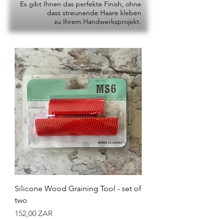
Es gibt Ihnen das perfekte Finish, ohne
dass streunende Haare kleben
zu Ihrem Handwerksprojekt.
Silicone Wood Graining Tool - set of
two
Preis
152,00 ZAR