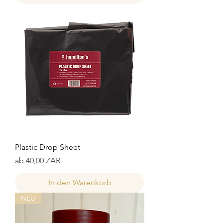
Plastic Drop Sheet
Sale-Preis
ab
40,00 ZAR
In den Warenkorb
NEU