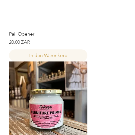
Pail Opener
Preis
20,00 ZAR
In den Warenkorb