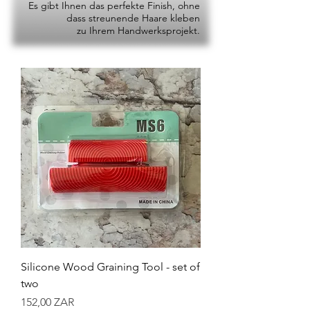
Es gibt Ihnen das perfekte Finish, ohne
dass streunende Haare kleben
zu Ihrem Handwerksprojekt.
Silicone Wood Graining Tool - set of
two
Preis
152,00 ZAR