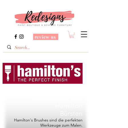
review us
Redesigns ist ein
Fachhändler von
Hamilton
Bürsten
Hamilton's Brushes sind die perfekten
Werkzeuge zum Malen.