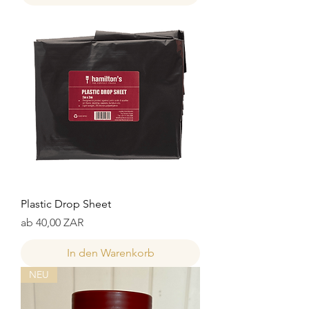
Plastic Drop Sheet
Sale-Preis
ab
40,00 ZAR
In den Warenkorb
NEU