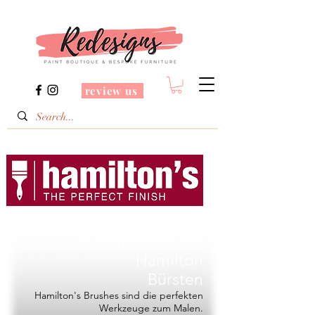
review us
Redesigns ist ein
Fachhändler von
Hamilton
Bürsten
Hamilton's Brushes sind die perfekten
Werkzeuge zum Malen.