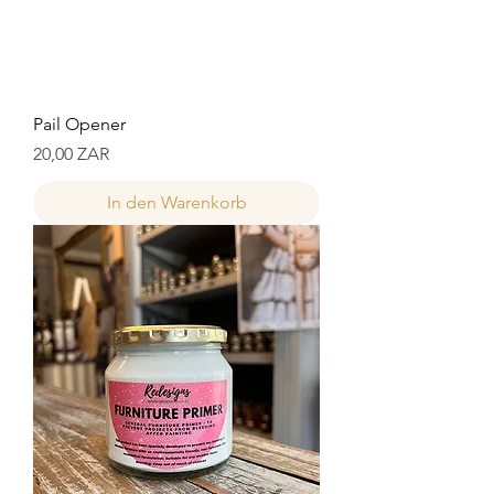
Pail Opener
Preis
20,00 ZAR
In den Warenkorb