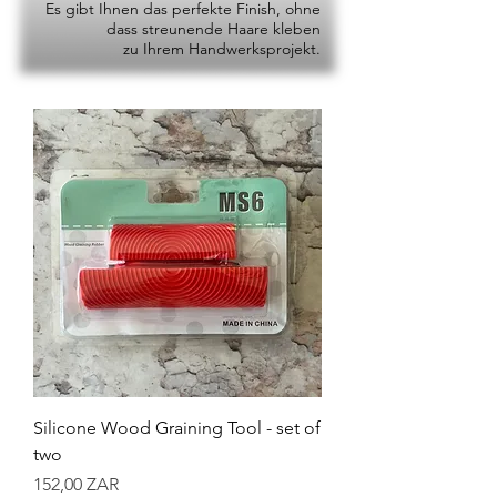
Es gibt Ihnen das perfekte Finish, ohne
dass streunende Haare kleben
zu Ihrem Handwerksprojekt.
Silicone Wood Graining Tool - set of
two
Preis
152,00 ZAR