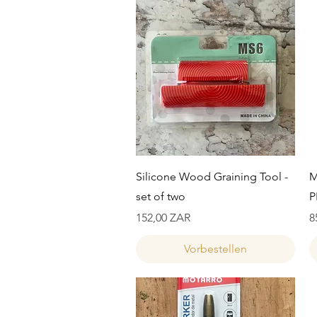
Schnellansicht
Silicone Wood Graining Tool -
M
set of two
P
Preis
P
152,00 ZAR
8
Vorbestellen