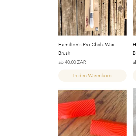
Schnellansicht
Hamilton's Pro-Chalk Wax
H
Brush
B
Sale-Preis
S
ab
40,00 ZAR
a
In den Warenkorb