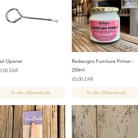
Schnellansicht
Schnellansicht
ail Opener
Redesigns Furniture Primer -
250ml
reis
0,00 ZAR
Preis
65,00 ZAR
In den Warenkorb
In den Warenkorb