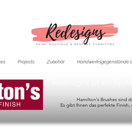
ces
Projects
Zubehör
Handwerksgegenstände e
Redesigns ist ein Fac
Hamilton's Brushes sind 
Es gibt Ihnen das perfekte Finish