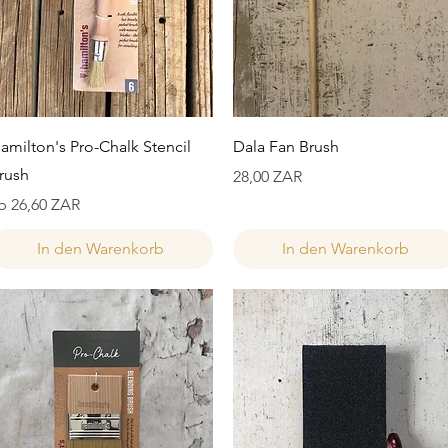
Schnellansicht
Schnellansicht
amilton's Pro-Chalk Stencil
Dala Fan Brush
rush
Preis
28,00 ZAR
ale-Preis
b
26,60 ZAR
In den Warenkorb
In den Warenkorb