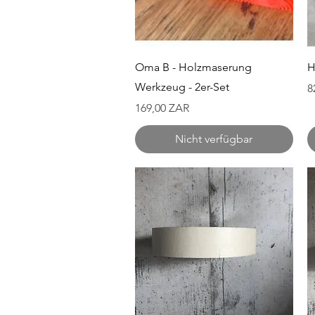
Schnellansicht
Oma B - Holzmaserung
H
Werkzeug - 2er-Set
P
8
Preis
169,00 ZAR
Nicht verfügbar