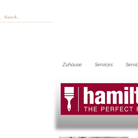
Zuhause
Services
Servi