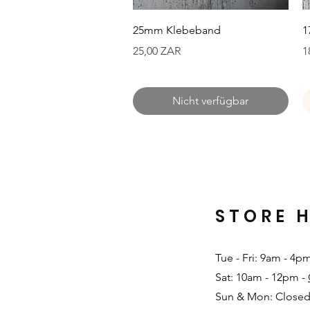
Schnellansicht
25mm Klebeband
1
Preis
P
25,00 ZAR
1
Nicht verfügbar
STORE 
Tue - Fri: 9am - 4p
Sat: 10am - 12pm -
Sun & Mon: Closed