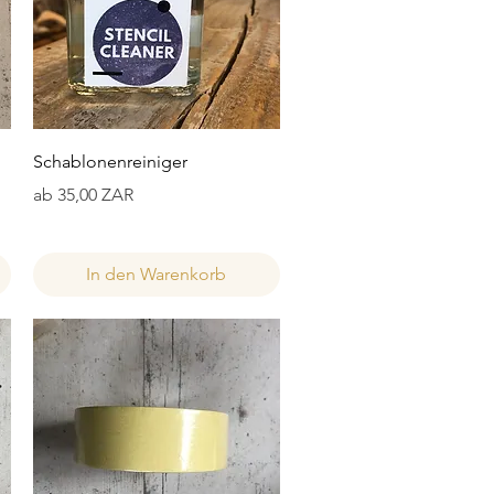
Schnellansicht
Schablonenreiniger
Sale-Preis
ab
35,00 ZAR
In den Warenkorb