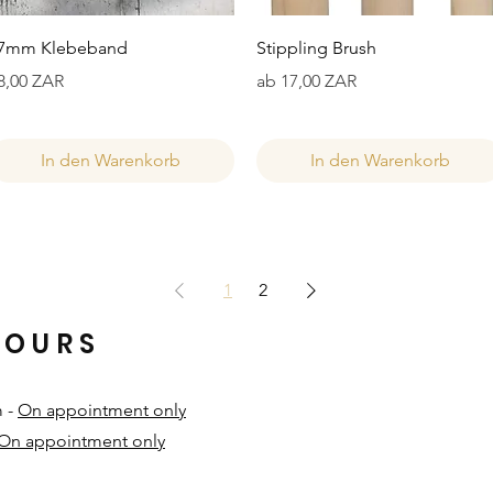
Schnellansicht
Schnellansicht
7mm Klebeband
Stippling Brush
reis
Sale-Preis
8,00 ZAR
ab
17,00 ZAR
In den Warenkorb
In den Warenkorb
1
2
HOURS
m -
On appointment only
On appointment only
​