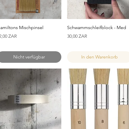
Schnellansicht
Schnellansicht
amiltons Mischpinsel
Schwammschleifblock - Med
reis
Preis
2,00 ZAR
30,00 ZAR
Nicht verfügbar
In den Warenkorb