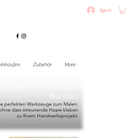
Sign in
inkaufen
Zubehör
More
hhändler von
Hamilton
Bürsten
die perfekten Werkzeuge zum Malen.
, ohne dass streunende Haare kleben
zu Ihrem Handwerksprojekt.