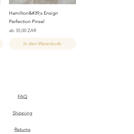
Schnellansicht
Hamilton&#39;s Ensign
Perfection Pinsel
Sale-Preis
ab
35,00 ZAR
In den Warenkorb
FAQ
Shipping
Returns