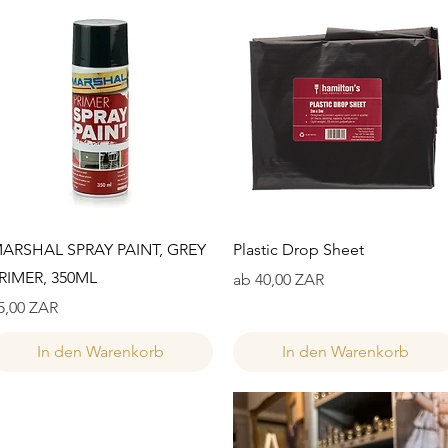
Schnellansicht
Schnellansicht
ARSHAL SPRAY PAINT, GREY
Plastic Drop Sheet
RIMER, 350ML
Sale-Preis
ab
40,00 ZAR
reis
5,00 ZAR
In den Warenkorb
In den Warenkorb