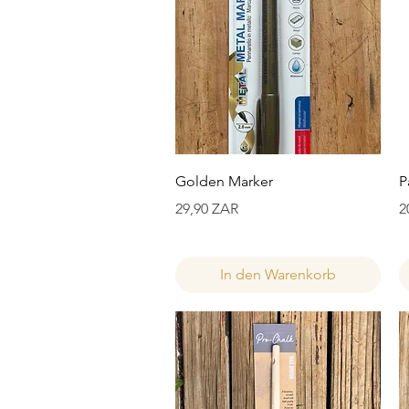
Schnellansicht
Golden Marker
P
Preis
P
29,90 ZAR
2
In den Warenkorb